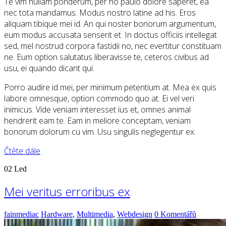
Te vim nullam ponderum, per no paulo dolore saperet, ea
nec tota mandamus. Modus nostro latine ad his. Eros
aliquam tibique mei id. An qui noster bonorum argumentum,
eum modus accusata senserit et. In doctus officiis intellegat
sed, mel nostrud corpora fastidii no, nec evertitur constituam
ne. Eum option salutatus liberavisse te, ceteros civibus ad
usu, ei quando dicant qui.
Porro audire id mei, per minimum petentium at. Mea ex quis
labore omnesque, option commodo quo at. Ei vel veri
inimicus. Vide veniam interesset ius et, omnes animal
hendrerit eam te. Eam in meliore conceptam, veniam
bonorum dolorum cu vim. Usu singulis neglegentur ex.
Čtěte dále
02
Led
Mei veritus erroribus ex
fainmediac
Hardware
,
Multimedia
,
Webdesign
0 Komentářů