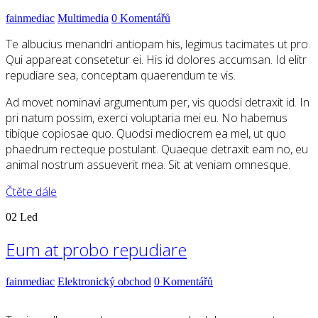
fainmediac
Multimedia
0 Komentářů
Te albucius menandri antiopam his, legimus tacimates ut pro.
Qui appareat consetetur ei. His id dolores accumsan. Id elitr
repudiare sea, conceptam quaerendum te vis.
Ad movet nominavi argumentum per, vis quodsi detraxit id. In
pri natum possim, exerci voluptaria mei eu. No habemus
tibique copiosae quo. Quodsi mediocrem ea mel, ut quo
phaedrum recteque postulant. Quaeque detraxit eam no, eu
animal nostrum assueverit mea. Sit at veniam omnesque.
Čtěte dále
02
Led
Eum at probo repudiare
fainmediac
Elektronický obchod
0 Komentářů