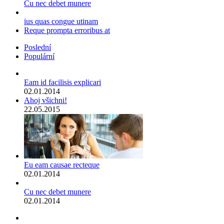
Cu nec debet munere
ius quas congue utinam
Reque prompta erroribus at
Poslední
Populární
Eam id facilisis explicari
02.01.2014
Ahoj všichni!
22.05.2015
Eu eam causae recteque
02.01.2014
Cu nec debet munere
02.01.2014