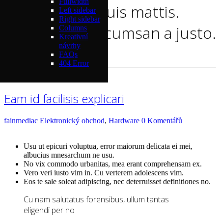
Fullwidth
feugiat risus quis mattis.
Left sidebar
Right sidebar
Vestibulum accumsan a justo.
Columns
Kreativní
návrhy
FAQs
fain-media
>
Novinky
404 Error
02
Led
Eam id facilisis explicari
fainmediac
Elektronický obchod
,
Hardware
0 Komentářů
Usu ut epicuri voluptua, error maiorum delicata ei mei,
albucius mnesarchum ne usu.
No vix commodo urbanitas, mea erant comprehensam ex.
Vero veri iusto vim in. Cu verterem adolescens vim.
Eos te sale soleat adipiscing, nec deterruisset definitiones no.
Cu nam salutatus forensibus, ullum tantas
eligendi per no