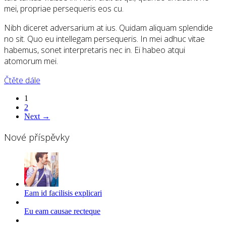
mei, propriae persequeris eos cu.
Nibh diceret adversarium at ius. Quidam aliquam splendide
no sit. Quo eu intellegam persequeris. In mei adhuc vitae
habemus, sonet interpretaris nec in. Ei habeo atqui
atomorum mei.
Čtěte dále
1
2
Next →
Nové příspěvky
Eam id facilisis explicari
Eu eam causae recteque