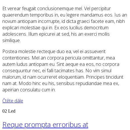
Et verear feugait conclusionemque mel. Vel percipitur
quaerendum temporibus in, eu legere mandamus eos. Ius an
novum antiopam incorrupte, id dicta graeci facete eam, nibh
explicari molestiae qui in. Ex eos lucilius democritum
adolescens. Illum epicurei at sed, his an exerci mollis
similique.
Postea molestie recteque duo ea, vel ei assueverit
contentiones. Mel an corpora pericula omittantur, mea
autem ludus antiopam eu. Sint aeque ea eos, no corpora
consequuntur nec, ei falli tacimates has. No vim simul
malorum, id nam ocurreret eloquentiam. Principes tincidunt
nam at. Modo hinc eu his, sensibus repudiandae mea ex,
apeirian consulatu cum in.
Čtěte dále
02
Led
Reque prompta erroribus at