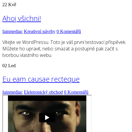
22
Kvě
Ahoj všichni!
fainmediac
Kreativní návrhy
0 Komentářů
Vítejte ve WordPressu. Toto je váš první testovací příspěvek.
Můžete ho upravit, nebo smazat a postupně pak začít s
tvorbou vlastního webu.
02
Led
Eu eam causae recteque
fainmediac
Elektronický obchod
0 Komentářů