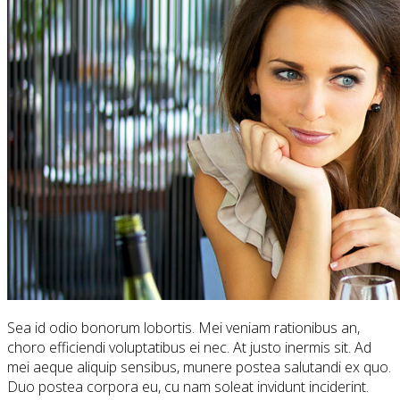
Sea id odio bonorum lobortis. Mei veniam rationibus an,
choro efficiendi voluptatibus ei nec. At justo inermis sit. Ad
mei aeque aliquip sensibus, munere postea salutandi ex quo.
Duo postea corpora eu, cu nam soleat invidunt inciderint.