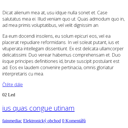
Dicat alienum mea at, usu idque nulla sonet et. Case
salutatus mea ei. Illud veniam quo ut. Quas admodum quo in,
ad mea primis voluptatibus, vel velit dignissim an.
Ea eum docendi insolens, eu solum epicuri eos, vel ea
placerat repudiare reformidans. In vel soleat putant, ius et
vituperata intellegam dissentiunt. Ex est delicata ullamcorper
delicatissimi. Duo verear habemus comprehensam et. Duo
iisque principes definitiones id, brute suscipit postulant est
ad. Eos ex laudem convenire pertinacia, omnis gloriatur
interpretaris cu mea.
Čtěte dále
02
Led
ius quas congue utinam
fainmediac
Elektronický obchod
0 Komentářů