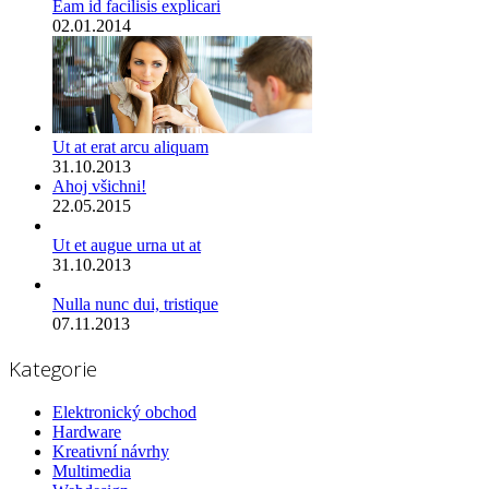
Eam id facilisis explicari
02.01.2014
Ut at erat arcu aliquam
31.10.2013
Ahoj všichni!
22.05.2015
Ut et augue urna ut at
31.10.2013
Nulla nunc dui, tristique
07.11.2013
Kategorie
Elektronický obchod
Hardware
Kreativní návrhy
Multimedia