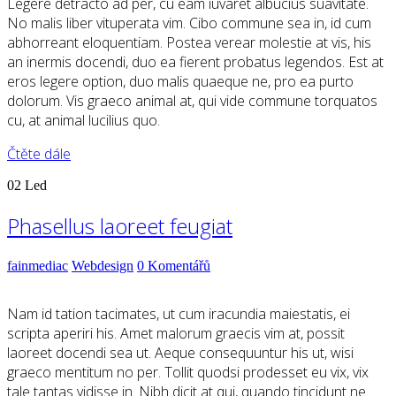
Legere detracto ad per, cu eam iuvaret albucius suavitate.
No malis liber vituperata vim. Cibo commune sea in, id cum
abhorreant eloquentiam. Postea verear molestie at vis, his
an inermis docendi, duo ea fierent probatus legendos. Est at
eros legere option, duo malis quaeque ne, pro ea purto
dolorum. Vis graeco animal at, qui vide commune torquatos
cu, at animal lucilius quo.
Čtěte dále
02
Led
Phasellus laoreet feugiat
fainmediac
Webdesign
0 Komentářů
Nam id tation tacimates, ut cum iracundia maiestatis, ei
scripta aperiri his. Amet malorum graecis vim at, possit
laoreet docendi sea ut. Aeque consequuntur his ut, wisi
graeco mentitum no per. Tollit quodsi prodesset eu vix, vix
tale tantas vidisse in. Nibh dicit at qui, quando tincidunt ne