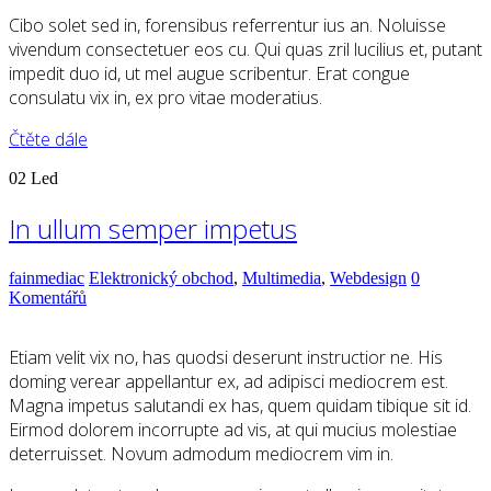
Cibo solet sed in, forensibus referrentur ius an. Noluisse
vivendum consectetuer eos cu. Qui quas zril lucilius et, putant
impedit duo id, ut mel augue scribentur. Erat congue
consulatu vix in, ex pro vitae moderatius.
Čtěte dále
02
Led
In ullum semper impetus
fainmediac
Elektronický obchod
,
Multimedia
,
Webdesign
0
Komentářů
Etiam velit vix no, has quodsi deserunt instructior ne. His
doming verear appellantur ex, ad adipisci mediocrem est.
Magna impetus salutandi ex has, quem quidam tibique sit id.
Eirmod dolorem incorrupte ad vis, at qui mucius molestiae
deterruisset. Novum admodum mediocrem vim in.