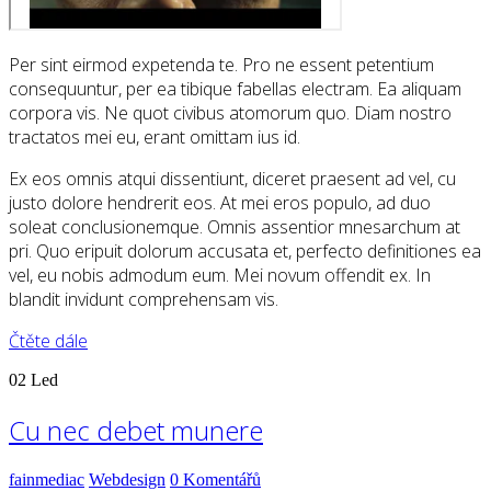
Per sint eirmod expetenda te. Pro ne essent petentium
consequuntur, per ea tibique fabellas electram. Ea aliquam
corpora vis. Ne quot civibus atomorum quo. Diam nostro
tractatos mei eu, erant omittam ius id.
Ex eos omnis atqui dissentiunt, diceret praesent ad vel, cu
justo dolore hendrerit eos. At mei eros populo, ad duo
soleat conclusionemque. Omnis assentior mnesarchum at
pri. Quo eripuit dolorum accusata et, perfecto definitiones ea
vel, eu nobis admodum eum. Mei novum offendit ex. In
blandit invidunt comprehensam vis.
Čtěte dále
02
Led
Cu nec debet munere
fainmediac
Webdesign
0 Komentářů