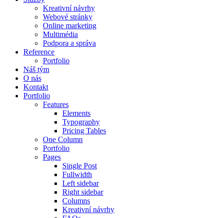
Kreativní návrhy
Webové stránky
Online marketing
Multimédia
Podpora a správa
Reference
Portfolio
Náš tým
O nás
Kontakt
Portfolio
Features
Elements
Typography
Pricing Tables
One Column
Portfolio
Pages
Single Post
Fullwidth
Left sidebar
Right sidebar
Columns
Kreativní návrhy